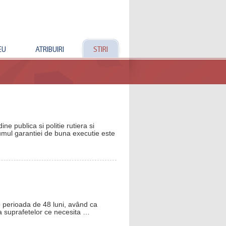
EU
ATRIBUIRI
STIRI
e publica si politie rutiera si
umul garantiei de buna executie este
o perioada de 48 luni, având ca
area suprafetelor ce necesita …