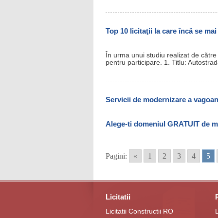
Top 10 licitaţii la care încă se ma
În urma unui studiu realizat de către
pentru participare. 1. Titlu: Autos
Servicii de modernizare a vagoane
Alege-ti domeniul GRATUIT de moni
Pagini:
«
1
2
3
4
5
Licitatii
Licitatii Constructii RO
L