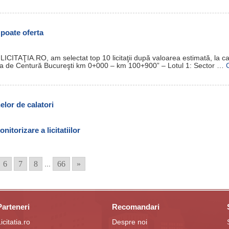
i poate oferta
 LICITAŢIA.RO, am selectat top 10 licitaţii după valoarea estimată, la 
trada de Centură Bucureşti km 0+000 – km 100+900” – Lotul 1: Sector …
lor de calatori
torizare a licitatiilor
6
7
8
...
66
»
Parteneri
Recomandari
icitatia.ro
Despre noi